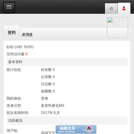
资料
发消息
杉杉 (UID: 5035)
空间访问量
0
基本资料
统计信息:
好友数 0
记录数 0
日志数 0
相册数 0
我的身份:
患者
患者分型:
多发性硬化MS
初次发病时间:
2017年九月
活跃概况
用户组:
高级宝宝