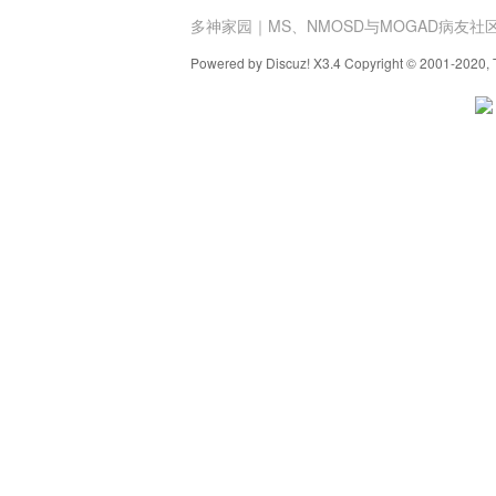
多神家园｜MS、NMOSD与MOGAD病友社
Powered by Discuz! X3.4 Copyright © 2001-2020, 