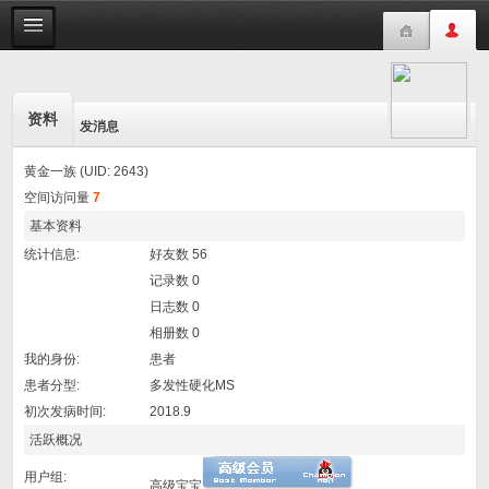
资料
发消息
黄金一族 (UID: 2643)
空间访问量
7
基本资料
统计信息:
好友数 56
记录数 0
日志数 0
相册数 0
我的身份:
患者
患者分型:
多发性硬化MS
初次发病时间:
2018.9
活跃概况
用户组:
高级宝宝