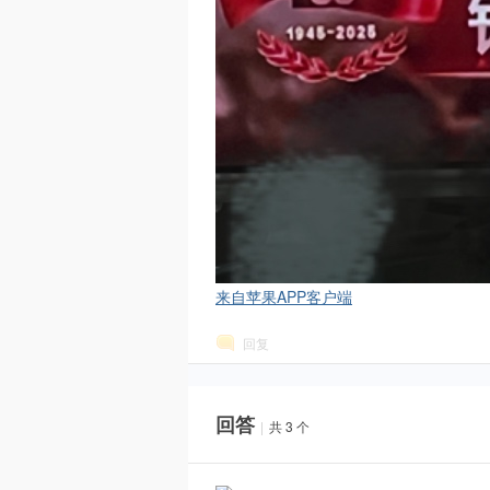
S
、
来自苹果APP客户端
回复
回答
|
共 3 个
N