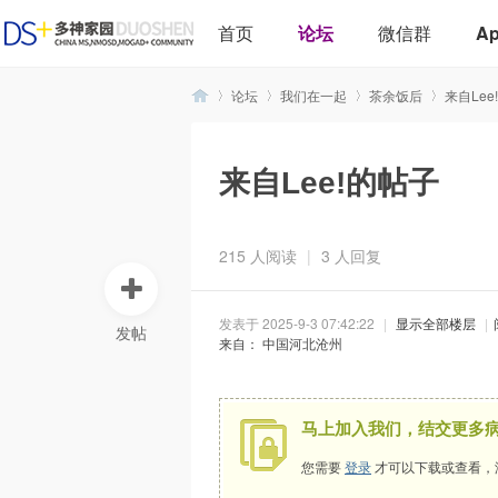
首页
论坛
微信群
A
论坛
我们在一起
茶余饭后
来自Lee
来自Lee!的帖子
多
»
›
›
›
215 人阅读
|
3 人回复
发表于 2025-9-3 07:42:22
|
显示全部楼层
|
发帖
来自： 中国河北沧州
神
马上加入我们，结交更多
您需要
登录
才可以下载或查看，