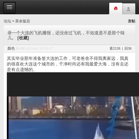
论坛
>
茶余饭后
发帖
录一个大连的飞机播报，还没坐过飞机，不知道是不是那个味
儿。
[收藏]
颜色
看2136
|
回36
看全部
2025-9-1 20:25:57
其实毕业那年准备签大连的工作，可老爸舍不得我离家远，我真
的很喜欢大连这个城市的，干净时尚还有我最爱大海，没有去还
是有点遗憾的。