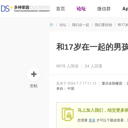
首页
论坛
微信群
A
论坛
我们在一起
我们爱自拍
和17
和17岁在一起的男
多
»
›
›
›
9978 人阅读
|
24 人回复
发表于 2024-7-7 17:11:13
|
显示全部楼层
|
发帖
来自： 中国
神
马上加入我们，结交更多
您需要
登录
才可以下载或查看，