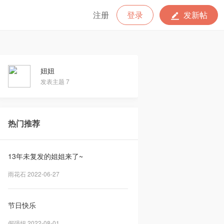
注册
登录
发新帖
妞妞
发表主题 7
热门推荐
13年未复发的姐姐来了~
雨花石 2022-06-27
节日快乐
倔强妞 2022-08-01