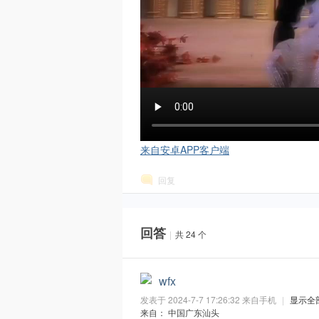
｜
来自安卓APP客户端
回复
M
回答
|
共 24 个
wfx
发表于 2024-7-7 17:26:32
来自手机
|
显示全
来自： 中国广东汕头