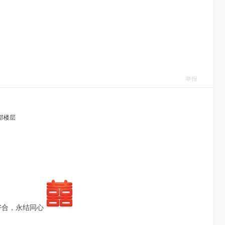
举报
部楼层
好合，永结同心