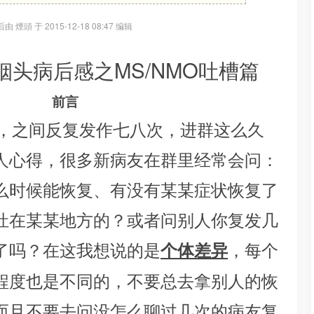
 煙頭 于 2015-12-18 08:47 编辑
MS/NMO
烟头病后感之
吐槽篇
前言
，之间反复发作七八次，进群这么久
人心得，很多新病友在群里经常会问：
么时候能恢复、有没有某某症状恢复了
灶在某某地方的？或者问别人你复发几
了吗？在这我想说的是
，每个
个体差异
程度也是不同的，不要总去拿别人的恢
而且不要去问没怎么聊过几次的病友复