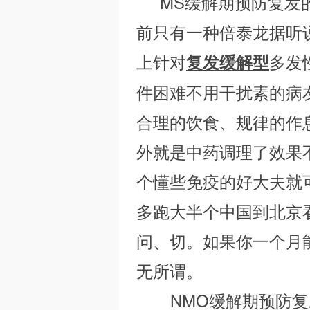
MS缓解期预防复发
前只有一种倍泰龙据听
上针对
多发
复发缓解型
件困难不用干扰素的病
合理的饮食、规律的作
M
外就是中药调理了效果
个懂些免疫的好大夫就
多跑大半个中国到北京
问、切。如果你一个月
O
无所谓。
NMO缓解期预防复