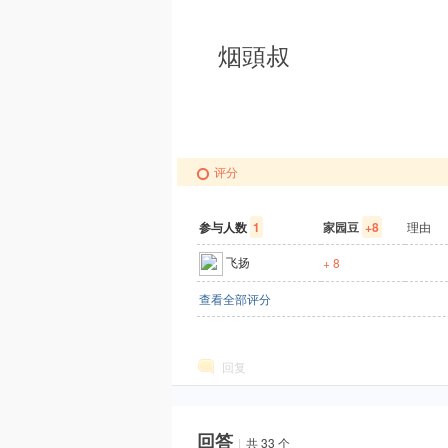
烟頭叔
与
201
评分
参与人数
1
家园豆
+8
理由
飞扬
+ 8
M
查看全部评分
回复
回答
|
共 33 个