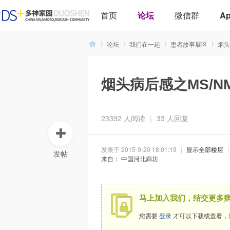
首页
论坛
微信群
A
论坛
我们在一起
患者故事展区
烟头
烟头病后感之MS/N
多
»
›
›
›
23392 人阅读
|
33 人回复
发表于 2015-9-20 18:01:19
|
显示全部楼层
|
发帖
来自： 中国河北廊坊
神
马上加入我们，结交更多
您需要
登录
才可以下载或查看，