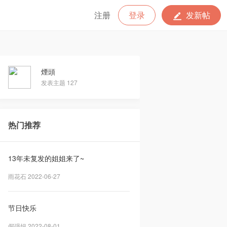
注册
登录
发新帖
煙頭
发表主题 127
热门推荐
13年未复发的姐姐来了~
雨花石 2022-06-27
节日快乐
倔强妞 2022-08-01