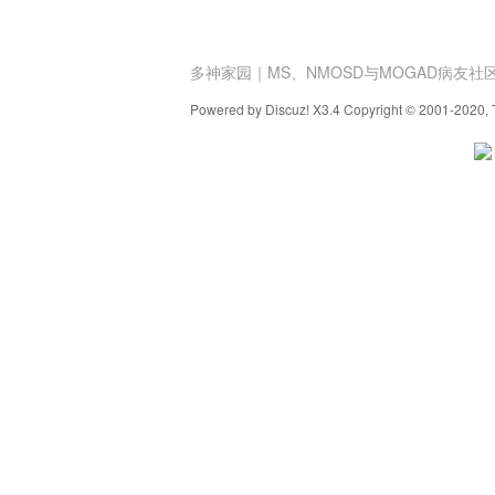
多神家园｜MS、NMOSD与MOGAD病友社
Powered by Discuz! X3.4 Copyright © 2001-2020, 