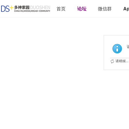
首页
论坛
微信群
A
请稍候...