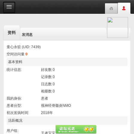
资料
发消息
童心永驻 (UID: 7439)
空间访问量
0
基本资料
统计信息:
好友数 0
记录数 0
日志数 0
相册数 0
我的身份:
患者
患者分型:
视神经脊髓炎NMO
初次发病时间:
2018年
活跃概况
用户组:
王者宝宝