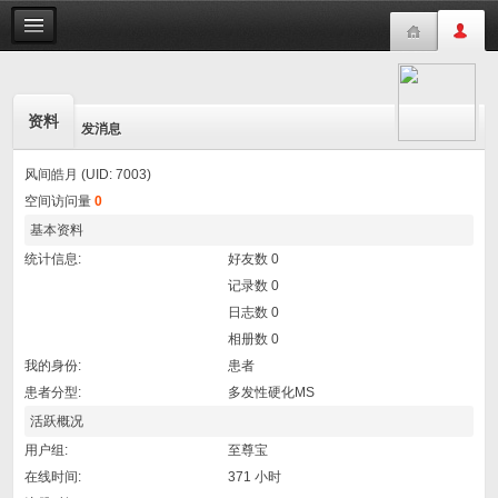
资料
发消息
风间皓月 (UID: 7003)
空间访问量
0
基本资料
统计信息:
好友数 0
记录数 0
日志数 0
相册数 0
我的身份:
患者
患者分型:
多发性硬化MS
活跃概况
用户组:
至尊宝
在线时间:
371 小时