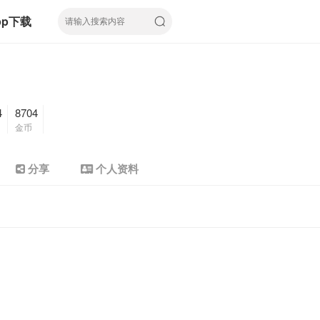
pp下载
4
8704
金币
分享
个人资料