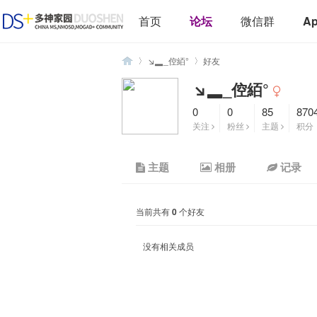
首页
论坛
微信群
A
↘▂_倥絔°
好友
↘▂_倥絔°
0
0
85
870
多
›
›
关注
粉丝
主题
积分
主题
相册
记录
当前共有
0
个好友
没有相关成员
神