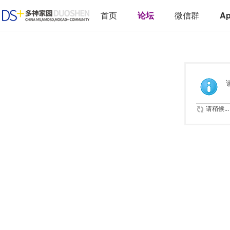
首页
论坛
微信群
A
请稍候...