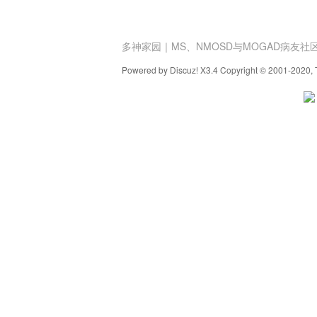
多神家园｜MS、NMOSD与MOGAD病友社
Powered by Discuz! X3.4 Copyright © 2001-2020, 