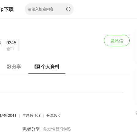
pp下载
发私信
4
9345
金币
分享
个人资料
帖数 2041
|
主题数 108
|
分享数 0
患者分型
多发性硬化MS