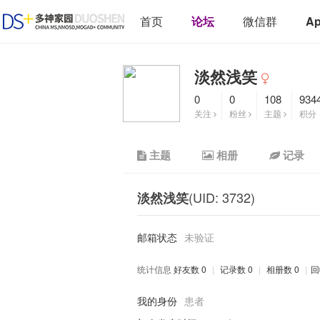
首页
论坛
微信群
A
淡然浅笑
0
0
108
934
关注
粉丝
主题
积分
主题
相册
记录
(UID: 3732)
淡然浅笑
邮箱状态
未验证
统计信息
好友数 0
|
记录数 0
|
相册数 0
|
回
我的身份
患者