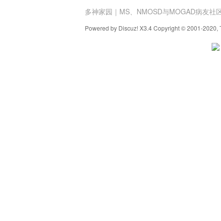
多神家园｜MS、NMOSD与MOGAD病友社
Powered by Discuz! X3.4 Copyright © 2001-2020, 