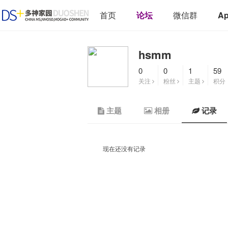
首页
论坛
微信群
A
hsmm
0
0
1
59
关注
粉丝
主题
积分
主题
相册
记录
现在还没有记录