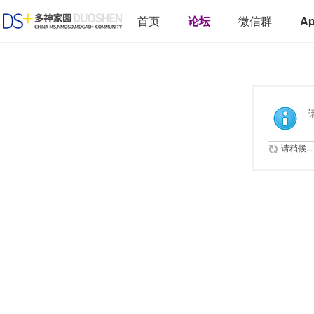
首页
论坛
微信群
A
请稍候...