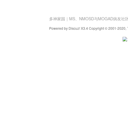
多神家园｜MS、NMOSD与MOGAD病友社
Powered by Discuz! X3.4 Copyright © 2001-2020, 