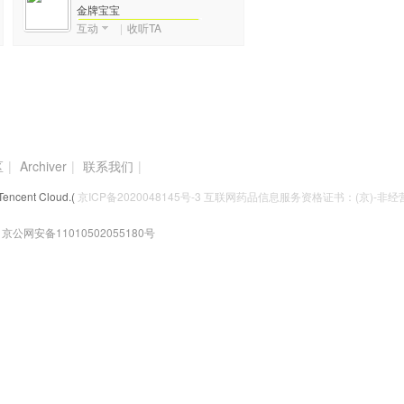
金牌宝宝
互动
|
收听TA
积分
数: 7093
区
|
Archiver
|
联系我们
|
Tencent Cloud.(
京ICP备2020048145号-3 互联网药品信息服务资格证书：(京)-非经营性
京公网安备11010502055180号