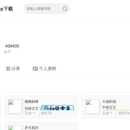
pp下载
-499405
金币
分享
个人资料
糖糖妈咪
大福的福
中级宝宝
初级宝宝
互动
|
收听TA
互动
|
收听TA
积分数: 423
数: 487
岁月真好