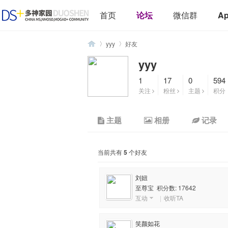
首页
论坛
微信群
A
yyy
好友
yyy
1
17
0
594
多
›
›
关注
粉丝
主题
积分
主题
相册
记录
当前共有
5
个好友
刘妞
至尊宝 积分数: 17642
神
互动
|
收听TA
笑颜如花